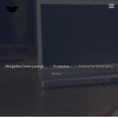
>
>
Abogadas Coves-Lucerga
Productos
Petition for Bankruptcy
Notes