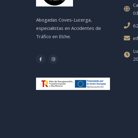
Ca
03
Abogadas Coves-Lucerga,
62
especialistas en Accidentes de
Tráfico en Elche.
in
Lu
20