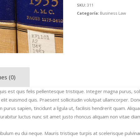
SKU:
311
Categoría:
Business Law
nes (0)
quis est quis felis pellentesque tristique. Integer magna purus, soll
r elit euismod quis. Praesent sollicitudin volutpat ullamcorper. 
purus sapien, tincidunt a ligula ut, facilisis hendrerit quam. Aliquam
urabitur luctus nunc sit amet justo rhoncus aliquam non vitae dia
ibulum eu dui neque. Mauris tristique turpis at scelerisque pul