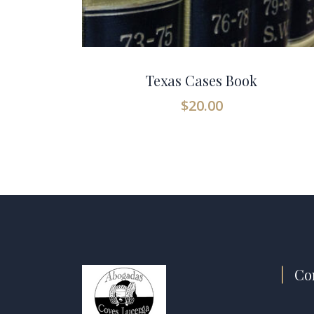
Texas Cases Book
$
20.00
Co