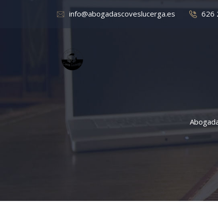
info@abogadascoveslucerga.es
626 
Abogada