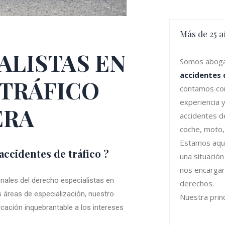
Más de 25 a
ALISTAS EN
Somos aboga
accidentes d
 TRÁFICO
contamos co
experiencia 
ERA
accidentes d
coche, moto
Estamos aquí
accidentes de tráfico ?
una situación 
nos encarga
ales del derecho especialistas en
derechos.
s áreas de especialización, nuestro
Nuestra princ
ación inquebrantable a los intereses