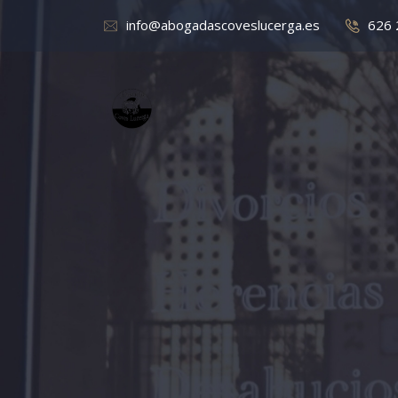
info@abogadascoveslucerga.es
626 