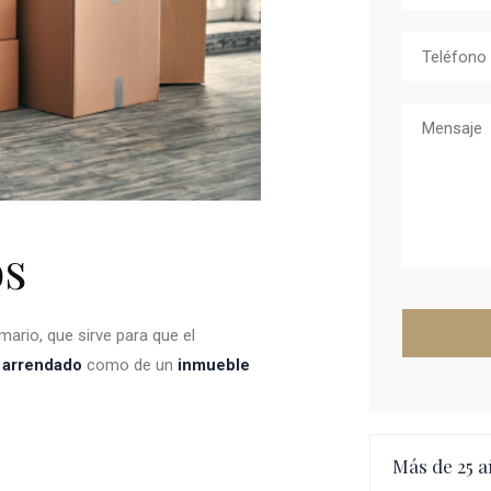
os
mario, que sirve para que el
 arrendado
como de un
inmueble
Más de 25 a