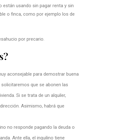
 están usando sin pagar renta y sin
ble o finca, como por ejemplo los de
esahucio por precario.
s?
í muy aconsejable para demostrar buena
x, solicitaremos que se abonen las
enda. Si se trata de un alquiler,
 dirección. Asimismo, habrá que
quilino no responde pagando la deuda o
a. Ante ella, el inquilino tiene