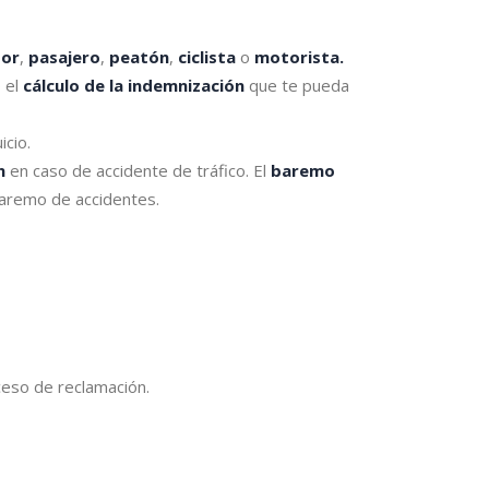
tor
,
pasajero
,
peatón
,
ciclista
o
motorista.
 el
cálculo de la indemnización
que te pueda
icio.
n
en caso de accidente de tráfico. El
baremo
baremo de accidentes.
oceso de reclamación.