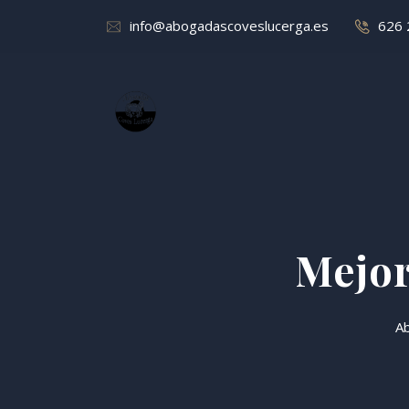
info@abogadascoveslucerga.es
626 
Mejor
A