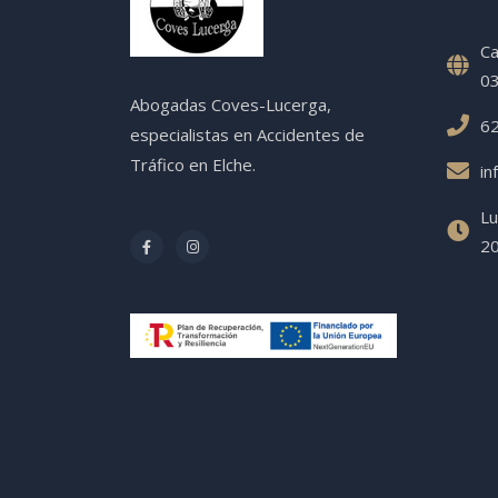
Ca
03
Abogadas Coves-Lucerga,
62
especialistas en Accidentes de
Tráfico en Elche.
in
Lu
20