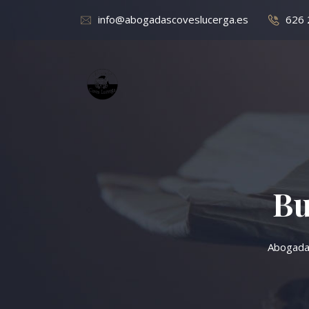
info@abogadascoveslucerga.es
626 
Bu
Abogada