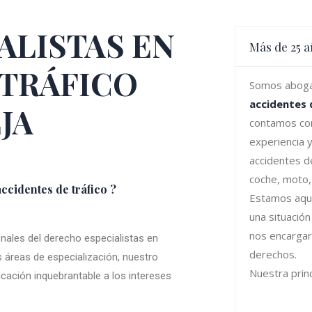
ALISTAS EN
Más de 25 a
 TRÁFICO
Somos aboga
accidentes d
JA
contamos co
experiencia 
accidentes d
coche, moto
ccidentes de tráfico ?
Estamos aquí
una situación 
nos encarga
ales del derecho especialistas en
derechos.
s áreas de especialización, nuestro
Nuestra princ
ación inquebrantable a los intereses