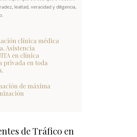
adez, lealtad, veracidad y diligencia,
o.
ación clínica médica
a. Asistencia
TA en clínica
 privada en toda
a.
mación de máxima
nización
ntes de Tráfico en