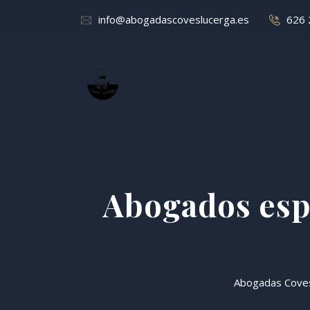
info@abogadascoveslucerga.es
626 
Abogados espe
Abogadas Cove